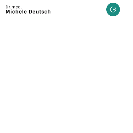
Pigmentbehandlung
Gezielte Behandlung von Pigmentflecken, 
Altersflecken und Tätowierungen.