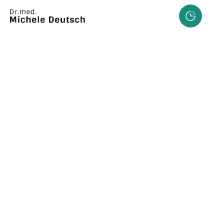
Hyperhidrosebehandlun
g
Zuverlässige Therapie gegen übermäßiges 
Schwitzen mit Botulinum.